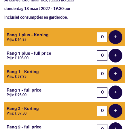
Al eeuwenoud maar nog steeds actueel
donderdag 18 maart 2027 - 19:30
uur
Inclusief consumpties en garderobe.
Aantal tickets
Rang 1 plus - Korting
+
Voeg t
Prijs: € 64,95
Rang 1 plus - full price
+
Voeg t
Prijs: € 105,00
Rang 1 - Korting
+
Voeg t
Prijs: € 59,95
Rang 1 - full price
+
Voeg t
Prijs: € 95,00
Rang 2 - Korting
+
Voeg t
Prijs: € 37,50
Rang 2 - full price