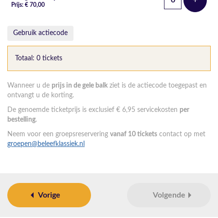
+
Voeg t
Prijs: € 70,00
Gebruik actiecode
Totaal: 0 tickets
Wanneer u de
prijs in de gele balk
ziet is de actiecode toegepast en
ontvangt u de korting.
De genoemde ticketprijs is exclusief € 6,95 servicekosten
per
bestelling
.
Neem voor een groepsreservering
vanaf 10 tickets
contact op met
groepen@beleefklassiek.nl
Vorige
Volgende