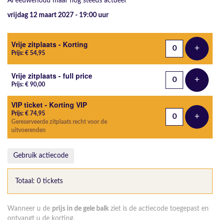
Al eeuwenoud maar nog steeds actueel
vrijdag 12 maart 2027 - 19:00
uur
Aantal tickets
Vrije zitplaats - Korting
+
Voeg t
Prijs: € 54,95
Vrije zitplaats - full price
+
Voeg t
Prijs: € 90,00
VIP ticket - Korting VIP
Prijs: € 74,95
+
Voeg t
Gereserveerde zitplaats recht voor de
uitvoerenden
Gebruik actiecode
Totaal: 0 tickets
Wanneer u de
prijs in de gele balk
ziet is de actiecode toegepast en
ontvangt u de korting.