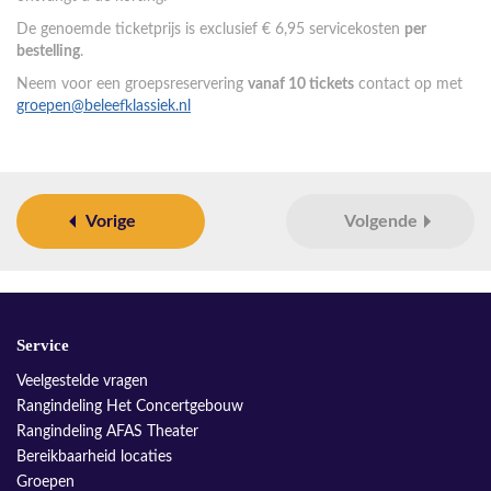
De genoemde ticketprijs is exclusief € 6,95 servicekosten
per
bestelling
.
Neem voor een groepsreservering
vanaf 10 tickets
contact op met
groepen@beleefklassiek.nl
Vorige
Volgende
Service
Veelgestelde vragen
Rangindeling Het Concertgebouw
Rangindeling AFAS Theater
Bereikbaarheid locaties
Groepen