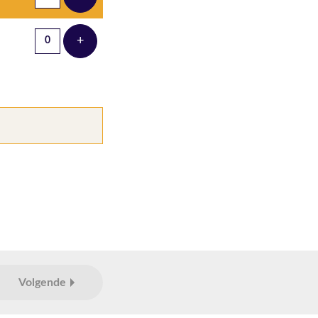
Voeg ticket toe
+
Voeg ticket toe
Volgende