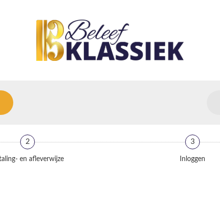
2
3
aling- en afleverwijze
Inloggen