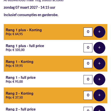
Al eeuwenoud maar nog steeds actueel
zondag 07 maart 2027 - 14:15
uur
Inclusief consumpties en garderobe.
Aantal tickets
Rang 1 plus - Korting
+
Voeg t
Prijs: € 64,95
Rang 1 plus - full price
+
Voeg t
Prijs: € 105,00
Rang 1 - Korting
+
Voeg t
Prijs: € 59,95
Rang 1 - full price
+
Voeg t
Prijs: € 95,00
Rang 2 - Korting
+
Voeg t
Prijs: € 37,50
Rang 2 - full price