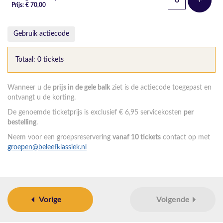
+
Voeg t
Prijs: € 70,00
Gebruik actiecode
Totaal: 0 tickets
Wanneer u de
prijs in de gele balk
ziet is de actiecode toegepast en
ontvangt u de korting.
De genoemde ticketprijs is exclusief € 6,95 servicekosten
per
bestelling
.
Neem voor een groepsreservering
vanaf 10 tickets
contact op met
groepen@beleefklassiek.nl
Vorige
Volgende