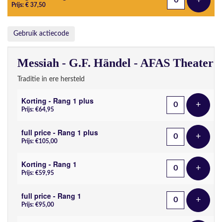
+
Voeg t
Prijs: € 37,50
Gebruik actiecode
Messiah - G.F. Händel - AFAS Theater
Traditie in ere hersteld
Korting - Rang 1 plus
+
Voeg t
Prijs: €64,95
full price - Rang 1 plus
+
Voeg t
Prijs: €105,00
Korting - Rang 1
+
Voeg t
Prijs: €59,95
full price - Rang 1
+
Voeg t
Prijs: €95,00