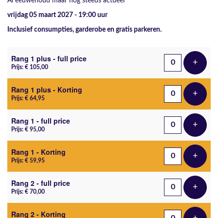
Al eeuwenoud maar nog steeds actueel
vrijdag 05 maart 2027 - 19:00
uur
Inclusief consumpties, garderobe en gratis parkeren.
Aantal tickets
Rang 1 plus - full price
+
Voeg t
Prijs: € 105,00
Rang 1 plus - Korting
+
Voeg t
Prijs: € 64,95
Rang 1 - full price
+
Voeg t
Prijs: € 95,00
Rang 1 - Korting
+
Voeg t
Prijs: € 59,95
Rang 2 - full price
+
Voeg t
Prijs: € 70,00
Rang 2 - Korting