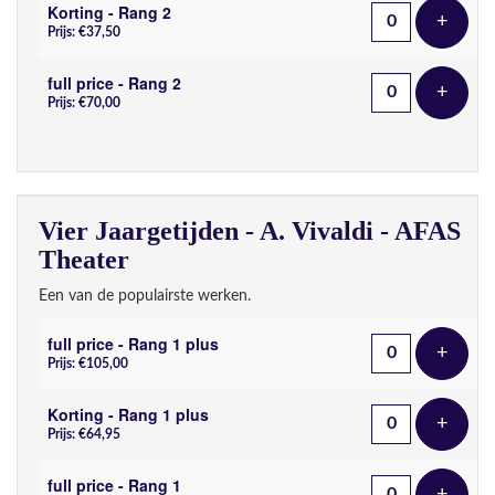
Korting - Rang 2
+
Voeg t
Prijs: €37,50
full price - Rang 2
+
Voeg t
Prijs: €70,00
Vier Jaargetijden - A. Vivaldi - AFAS
Theater
Een van de populairste werken.
full price - Rang 1 plus
+
Voeg t
Prijs: €105,00
Korting - Rang 1 plus
+
Voeg t
Prijs: €64,95
full price - Rang 1
+