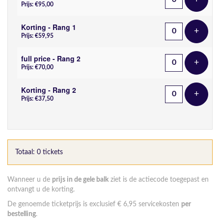
Voeg t
Prijs: €95,00
Korting - Rang 1
+
Voeg t
Prijs: €59,95
full price - Rang 2
+
Voeg t
Prijs: €70,00
Korting - Rang 2
+
Voeg t
Prijs: €37,50
Totaal: 0 tickets
Wanneer u de
prijs in de gele balk
ziet is de actiecode toegepast en
ontvangt u de korting.
De genoemde ticketprijs is exclusief € 6,95 servicekosten
per
bestelling
.