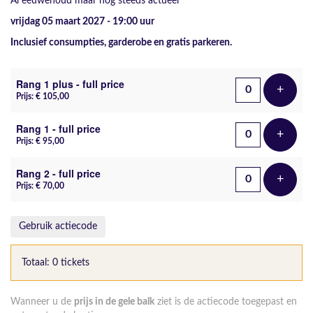
Al eeuwenoud maar nog steeds actueel
vrijdag 05 maart 2027 - 19:00
uur
Inclusief consumpties, garderobe en gratis parkeren.
Aantal tickets
Rang 1 plus - full price
+
Voeg t
Prijs: € 105,00
Rang 1 - full price
+
Voeg t
Prijs: € 95,00
Rang 2 - full price
+
Voeg t
Prijs: € 70,00
Gebruik actiecode
Totaal: 0 tickets
Wanneer u de
prijs in de gele balk
ziet is de actiecode toegepast en