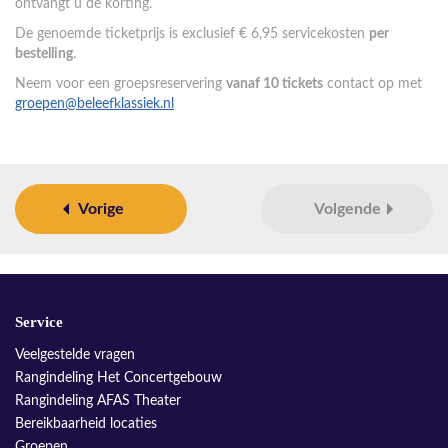
ontvangt u de korting.
De genoemde ticketprijs is exclusief € 6,95 servicekosten
per
bestelling
.
Neem voor een groepsreservering
vanaf 10 tickets
contact op met
groepen@beleefklassiek.nl
Vorige
Volgende
Service
Veelgestelde vragen
Rangindeling Het Concertgebouw
Rangindeling AFAS Theater
Bereikbaarheid locaties
Groepen