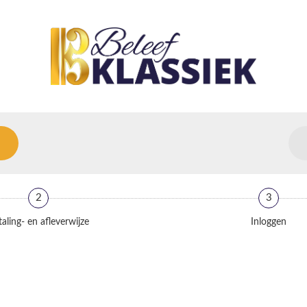
2
3
aling- en afleverwijze
Inloggen