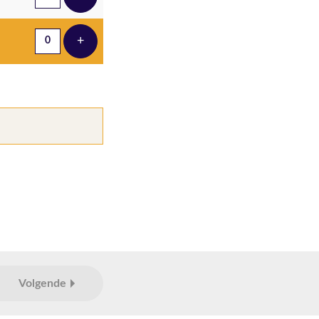
Voeg ticket toe
+
Voeg ticket toe
Volgende