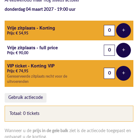
Al eeuwenoud maar nog steeds actueel
donderdag 04 maart 2027 - 19:00
uur
Aantal tickets
Vrije zitplaats - Korting
+
Voeg t
Prijs: € 54,95
Vrije zitplaats - full price
+
Voeg t
Prijs: € 90,00
VIP ticket - Korting VIP
Prijs: € 74,95
+
Voeg t
Gereserveerde zitplaats recht voor de
uitvoerenden
Gebruik actiecode
Totaal: 0 tickets
Wanneer u de
prijs in de gele balk
ziet is de actiecode toegepast en
ontvangt u de korting.