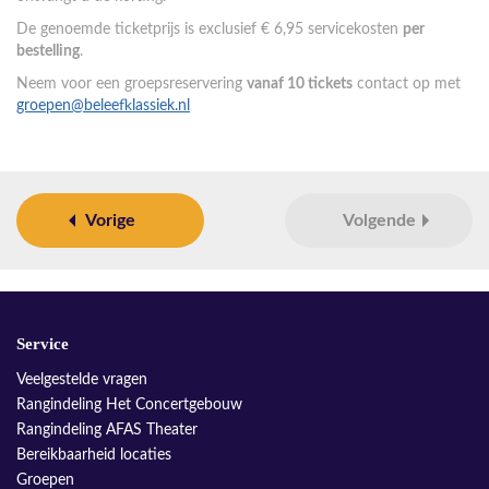
De genoemde ticketprijs is exclusief € 6,95 servicekosten
per
bestelling
.
Neem voor een groepsreservering
vanaf 10 tickets
contact op met
groepen@beleefklassiek.nl
Vorige
Volgende
Service
Veelgestelde vragen
Rangindeling Het Concertgebouw
Rangindeling AFAS Theater
Bereikbaarheid locaties
Groepen