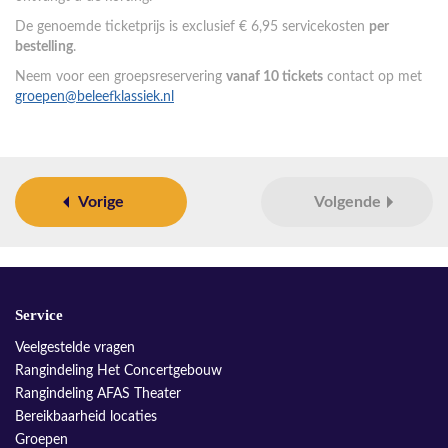
De genoemde ticketprijs is exclusief € 6,95 servicekosten
per
bestelling
.
Neem voor een groepsreservering
vanaf 10 tickets
contact op met
groepen@beleefklassiek.nl
Vorige
Volgende
Service
Veelgestelde vragen
Rangindeling Het Concertgebouw
Rangindeling AFAS Theater
Bereikbaarheid locaties
Groepen