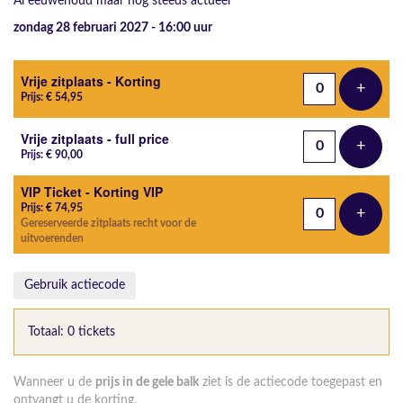
Al eeuwenoud maar nog steeds actueel
zondag 28 februari 2027 - 16:00
uur
Aantal tickets
Vrije zitplaats - Korting
+
Voeg t
Prijs: € 54,95
Vrije zitplaats - full price
+
Voeg t
Prijs: € 90,00
VIP Ticket - Korting VIP
Prijs: € 74,95
+
Voeg t
Gereserveerde zitplaats recht voor de
uitvoerenden
Gebruik actiecode
Totaal: 0 tickets
Wanneer u de
prijs in de gele balk
ziet is de actiecode toegepast en
ontvangt u de korting.