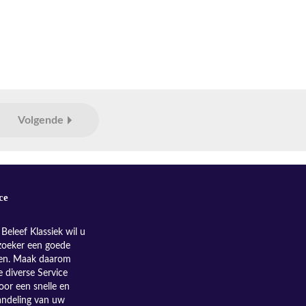
Volgende
ce
Beleef Klassiek wil u
zoeker een goede
nen. Maak daarom
e diverse Service
oor een snelle en
andeling van uw