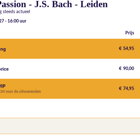
assion - J.S. Bach - Leiden
 steeds actueel
27 - 16:00
uur
Prijs
ting
€
54,95
price
€
90,00
VIP
€
74,95
echt voor de uitvoerenden