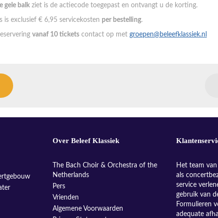
de gele balk
ziet is de actiecode toegepast en ontvangt u de korting.
 is exclusief € 6,95 servicekosten
per bestelling
.
eservering
vanaf 10 tickets
contact op met
groepen@beleefklassiek.nl
Over Beleef Klassiek
Klantenservi
The Bach Choir & Orchestra of the
Het team van 
Netherlands
als concertbe
ertgebouw
service verle
Pers
ater
gebruik van d
Vrienden
Formulieren v
Algemene Voorwaarden
adequate afh