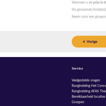
Wanneer u de
prijs in 
De genoemde ticketprijs
Neem voor een groepsr
Vorige
Service
Veelgestelde vragen
Rangindeling Het Conc
Rangindeling AFAS The
Bereikbaarheid locaties
Groepen