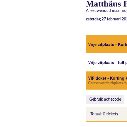
Matthäus P
Al eeuwenoud maar nog
zaterdag 27 februari 20
Vrije zitplaats - Kor
Vrije zitplaats - full 
VIP ticket - Korting 
Gereserveerde zitplaats r
Gebruik actiecode
Totaal: 0 tickets