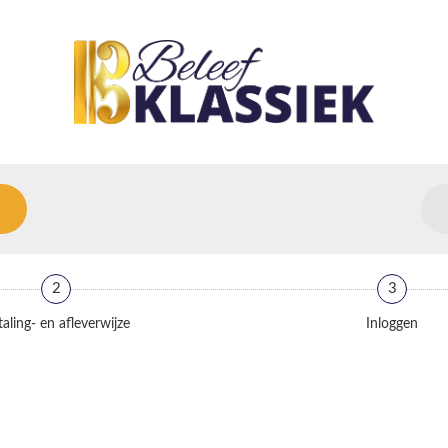
2
3
aling- en afleverwijze
Inloggen