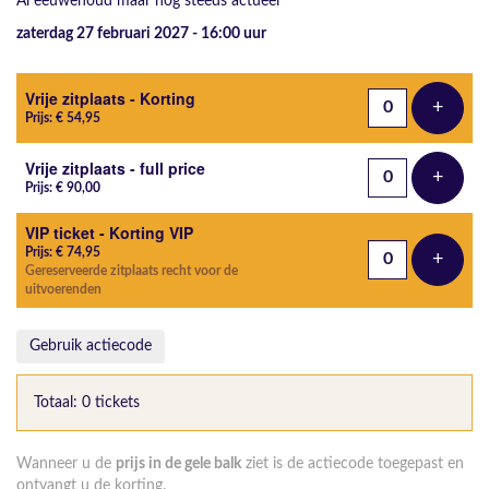
Al eeuwenoud maar nog steeds actueel
zaterdag 27 februari 2027 - 16:00
uur
Aantal tickets
Vrije zitplaats - Korting
+
Voeg t
Prijs: € 54,95
Vrije zitplaats - full price
+
Voeg t
Prijs: € 90,00
VIP ticket - Korting VIP
Prijs: € 74,95
+
Voeg t
Gereserveerde zitplaats recht voor de
uitvoerenden
Gebruik actiecode
Totaal: 0 tickets
Wanneer u de
prijs in de gele balk
ziet is de actiecode toegepast en
ontvangt u de korting.