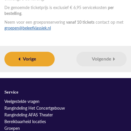
De genoemde ticketprijs is exclusief € 6,95 servicekosten
per
bestelling
.
Neem voor een groepsreservering
vanaf 10 tickets
contact op met
groepen@beleefklassiek.nl
Vorige
Volgende
Service
Veelgestelde vragen
Rangindeling Het Concertgebouw
Rangindeling AFAS Theater
Bereikbaarheid locaties
Groepen