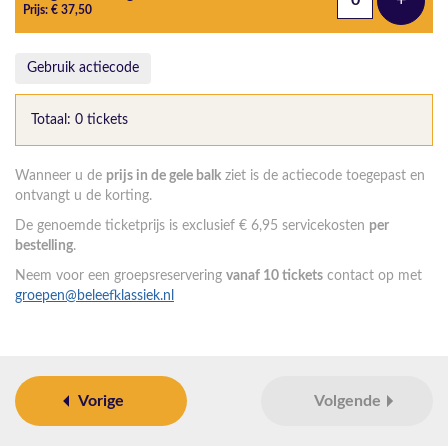
+
Voeg t
Prijs: € 37,50
Gebruik actiecode
Totaal: 0 tickets
Wanneer u de
prijs in de gele balk
ziet is de actiecode toegepast en
ontvangt u de korting.
De genoemde ticketprijs is exclusief € 6,95 servicekosten
per
bestelling
.
Neem voor een groepsreservering
vanaf 10 tickets
contact op met
groepen@beleefklassiek.nl
Vorige
Volgende