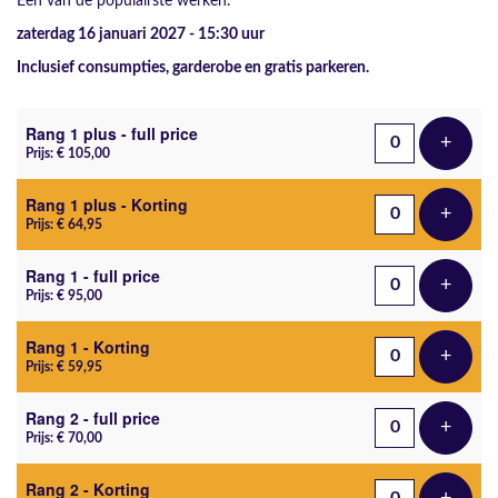
Een van de populairste werken.
zaterdag 16 januari 2027 - 15:30
uur
Inclusief consumpties, garderobe en gratis parkeren.
Aantal tickets
Rang 1 plus - full price
+
Voeg t
Prijs: € 105,00
Rang 1 plus - Korting
+
Voeg t
Prijs: € 64,95
Rang 1 - full price
+
Voeg t
Prijs: € 95,00
Rang 1 - Korting
+
Voeg t
Prijs: € 59,95
Rang 2 - full price
+
Voeg t
Prijs: € 70,00
Rang 2 - Korting