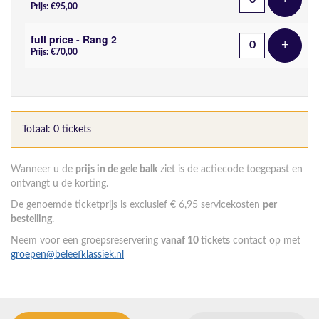
Voeg t
Prijs: €95,00
full price - Rang 2
+
Voeg t
Prijs: €70,00
Totaal: 0 tickets
Wanneer u de
prijs in de gele balk
ziet is de actiecode toegepast en
ontvangt u de korting.
De genoemde ticketprijs is exclusief € 6,95 servicekosten
per
bestelling
.
Neem voor een groepsreservering
vanaf 10 tickets
contact op met
groepen@beleefklassiek.nl