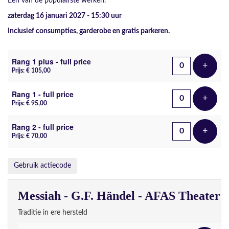
Een van de populairste werken.
zaterdag 16 januari 2027 - 15:30
uur
Inclusief consumpties, garderobe en gratis parkeren.
Aantal tickets
Rang 1 plus - full price
+
Voeg t
Prijs: € 105,00
Rang 1 - full price
+
Voeg t
Prijs: € 95,00
Rang 2 - full price
+
Voeg t
Prijs: € 70,00
Gebruik actiecode
Messiah - G.F. Händel - AFAS Theater
Traditie in ere hersteld