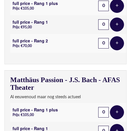
full price - Rang 1 plus
+
Voeg t
Prijs: €105,00
full price - Rang 1
+
Voeg t
Prijs: €95,00
full price - Rang 2
+
Voeg t
Prijs: €70,00
Matthäus Passion - J.S. Bach - AFAS
Theater
Al eeuwenoud maar nog steeds actueel
full price - Rang 1 plus
+
Voeg t
Prijs: €105,00
full price - Rang 1
+