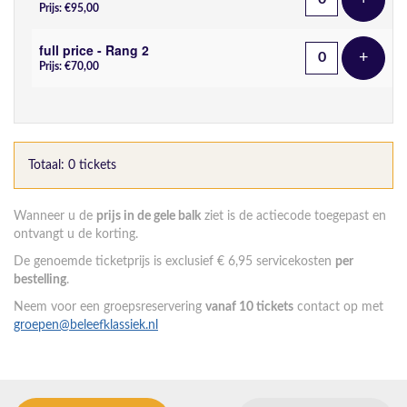
Voeg t
Prijs: €95,00
full price - Rang 2
+
Voeg t
Prijs: €70,00
Totaal: 0 tickets
Wanneer u de
prijs in de gele balk
ziet is de actiecode toegepast en
ontvangt u de korting.
De genoemde ticketprijs is exclusief € 6,95 servicekosten
per
bestelling
.
Neem voor een groepsreservering
vanaf 10 tickets
contact op met
groepen@beleefklassiek.nl