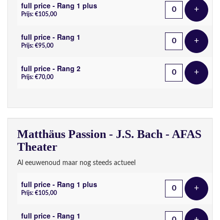
full price - Rang 1 plus
+
Voeg t
Prijs: €105,00
full price - Rang 1
+
Voeg t
Prijs: €95,00
full price - Rang 2
+
Voeg t
Prijs: €70,00
Matthäus Passion - J.S. Bach - AFAS
Theater
Al eeuwenoud maar nog steeds actueel
full price - Rang 1 plus
+
Voeg t
Prijs: €105,00
full price - Rang 1
+