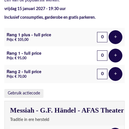
Een van de populairste werken.
vrijdag 15 januari 2027 - 19:30
uur
Inclusief consumpties, garderobe en gratis parkeren.
Aantal tickets
Rang 1 plus - full price
+
Voeg t
Prijs: € 105,00
Rang 1 - full price
+
Voeg t
Prijs: € 95,00
Rang 2 - full price
+
Voeg t
Prijs: € 70,00
Gebruik actiecode
Messiah - G.F. Händel - AFAS Theater
Traditie in ere hersteld