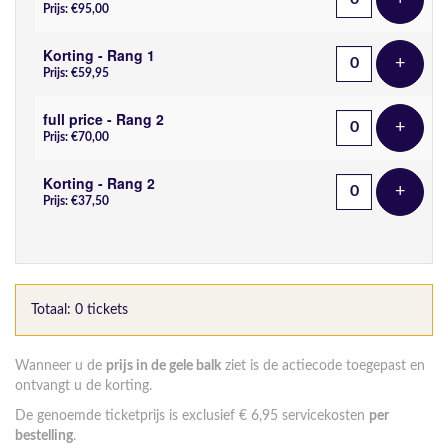
Voeg t
Prijs: €95,00
Korting - Rang 1
+
Voeg t
Prijs: €59,95
full price - Rang 2
+
Voeg t
Prijs: €70,00
Korting - Rang 2
+
Voeg t
Prijs: €37,50
Totaal: 0 tickets
Wanneer u de
prijs in de gele balk
ziet is de actiecode toegepast en
ontvangt u de korting.
De genoemde ticketprijs is exclusief € 6,95 servicekosten
per
bestelling
.