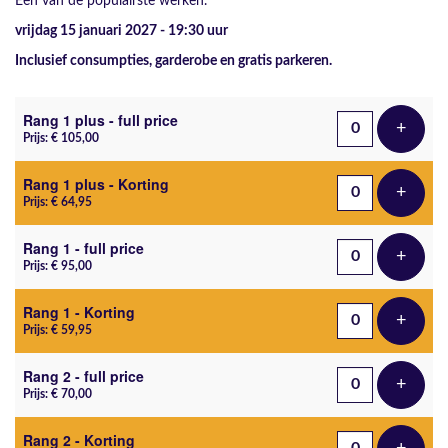
Een van de populairste werken.
vrijdag 15 januari 2027 - 19:30
uur
Inclusief consumpties, garderobe en gratis parkeren.
Aantal tickets
Rang 1 plus - full price
+
Voeg t
Prijs: € 105,00
Rang 1 plus - Korting
+
Voeg t
Prijs: € 64,95
Rang 1 - full price
+
Voeg t
Prijs: € 95,00
Rang 1 - Korting
+
Voeg t
Prijs: € 59,95
Rang 2 - full price
+
Voeg t
Prijs: € 70,00
Rang 2 - Korting