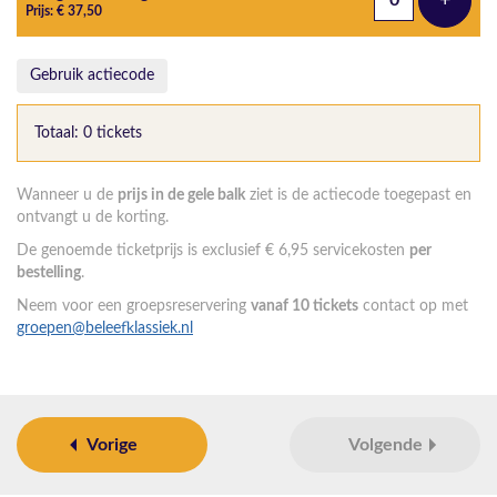
+
Voeg t
Prijs: € 37,50
Gebruik actiecode
Totaal: 0 tickets
Wanneer u de
prijs in de gele balk
ziet is de actiecode toegepast en
ontvangt u de korting.
De genoemde ticketprijs is exclusief € 6,95 servicekosten
per
bestelling
.
Neem voor een groepsreservering
vanaf 10 tickets
contact op met
groepen@beleefklassiek.nl
Vorige
Volgende