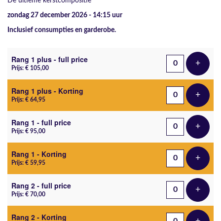
De ultieme kerstcompositie
zondag 27 december 2026 - 14:15
uur
Inclusief consumpties en garderobe.
Aantal tickets
Rang 1 plus - full price
+
Voeg t
Prijs: € 105,00
Rang 1 plus - Korting
+
Voeg t
Prijs: € 64,95
Rang 1 - full price
+
Voeg t
Prijs: € 95,00
Rang 1 - Korting
+
Voeg t
Prijs: € 59,95
Rang 2 - full price
+
Voeg t
Prijs: € 70,00
Rang 2 - Korting