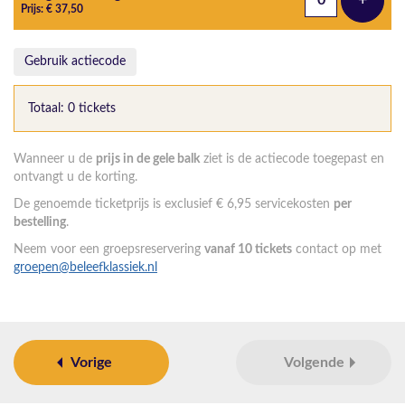
+
Voeg t
Prijs: € 37,50
Gebruik actiecode
Totaal: 0 tickets
Wanneer u de
prijs in de gele balk
ziet is de actiecode toegepast en
ontvangt u de korting.
De genoemde ticketprijs is exclusief € 6,95 servicekosten
per
bestelling
.
Neem voor een groepsreservering
vanaf 10 tickets
contact op met
groepen@beleefklassiek.nl
Vorige
Volgende