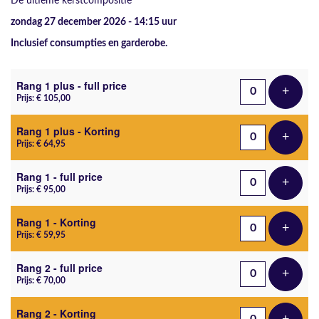
De ultieme kerstcompositie
zondag 27 december 2026 - 14:15
uur
Inclusief consumpties en garderobe.
Aantal tickets
Rang 1 plus - full price
+
Voeg t
Prijs: € 105,00
Rang 1 plus - Korting
+
Voeg t
Prijs: € 64,95
Rang 1 - full price
+
Voeg t
Prijs: € 95,00
Rang 1 - Korting
+
Voeg t
Prijs: € 59,95
Rang 2 - full price
+
Voeg t
Prijs: € 70,00
Rang 2 - Korting