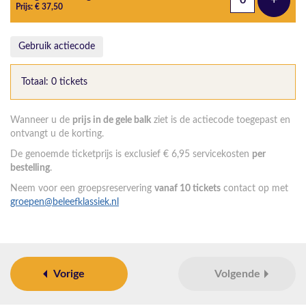
+
Voeg t
Prijs: € 37,50
Gebruik actiecode
Totaal: 0 tickets
Wanneer u de
prijs in de gele balk
ziet is de actiecode toegepast en
ontvangt u de korting.
De genoemde ticketprijs is exclusief € 6,95 servicekosten
per
bestelling
.
Neem voor een groepsreservering
vanaf 10 tickets
contact op met
groepen@beleefklassiek.nl
Vorige
Volgende