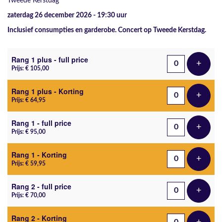
Tweede Kerstdag
zaterdag 26 december 2026 - 19:30
uur
Inclusief consumpties en garderobe. Concert op Tweede Kerstdag.
Aantal tickets
Rang 1 plus - full price
+
Voeg t
Prijs: € 105,00
Rang 1 plus - Korting
+
Voeg t
Prijs: € 64,95
Rang 1 - full price
+
Voeg t
Prijs: € 95,00
Rang 1 - Korting
+
Voeg t
Prijs: € 59,95
Rang 2 - full price
+
Voeg t
Prijs: € 70,00
Rang 2 - Korting