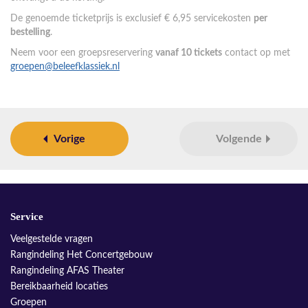
De genoemde ticketprijs is exclusief € 6,95 servicekosten
per
bestelling
.
Neem voor een groepsreservering
vanaf 10 tickets
contact op met
groepen@beleefklassiek.nl
Vorige
Volgende
Service
Veelgestelde vragen
Rangindeling Het Concertgebouw
Rangindeling AFAS Theater
Bereikbaarheid locaties
Groepen