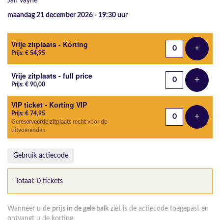
Jan Vayne
maandag 21 december 2026 - 19:30
uur
Aantal tickets
Vrije zitplaats - Korting
+
Voeg t
Prijs: € 54,95
Vrije zitplaats - full price
+
Voeg t
Prijs: € 90,00
VIP ticket - Korting VIP
Prijs: € 74,95
+
Voeg t
Gereserveerde zitplaats recht voor de
uitvoerenden
Gebruik actiecode
Totaal: 0 tickets
Wanneer u de
prijs in de gele balk
ziet is de actiecode toegepast en
ontvangt u de korting.