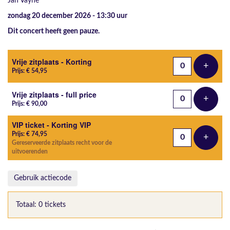
Jan Vayne
zondag 20 december 2026 - 13:30
uur
Dit concert heeft geen pauze.
Aantal tickets
Vrije zitplaats - Korting
+
Voeg t
Prijs: € 54,95
Vrije zitplaats - full price
+
Voeg t
Prijs: € 90,00
VIP ticket - Korting VIP
Prijs: € 74,95
+
Voeg t
Gereserveerde zitplaats recht voor de
uitvoerenden
Gebruik actiecode
Totaal: 0 tickets