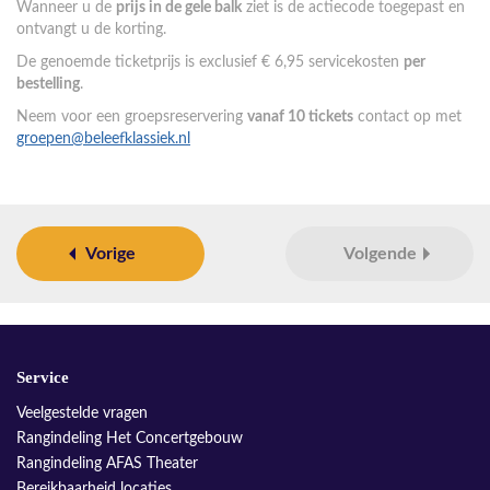
Wanneer u de
prijs in de gele balk
ziet is de actiecode toegepast en
ontvangt u de korting.
De genoemde ticketprijs is exclusief € 6,95 servicekosten
per
bestelling
.
Neem voor een groepsreservering
vanaf 10 tickets
contact op met
groepen@beleefklassiek.nl
Vorige
Volgende
Service
Veelgestelde vragen
Rangindeling Het Concertgebouw
Rangindeling AFAS Theater
Bereikbaarheid locaties