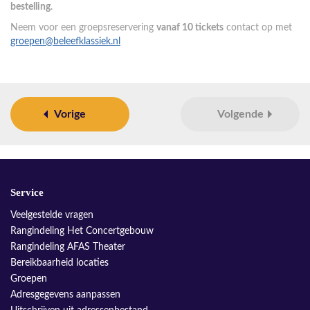
bestelling
.
Neem voor een groepsreservering
vanaf 10 tickets
contact op met
groepen@beleefklassiek.nl
Vorige
Volgende
Service
Veelgestelde vragen
Rangindeling Het Concertgebouw
Rangindeling AFAS Theater
Bereikbaarheid locaties
Groepen
Adresgegevens aanpassen