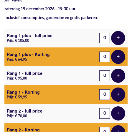
Jan Vayne
zaterdag 19 december 2026 - 19:30
uur
Inclusief consumpties, garderobe en gratis parkeren.
Aantal tickets
Rang 1 plus - full price
+
Voeg t
Prijs: € 105,00
Rang 1 plus - Korting
+
Voeg t
Prijs: € 64,95
Rang 1 - full price
+
Voeg t
Prijs: € 95,00
Rang 1 - Korting
+
Voeg t
Prijs: € 59,95
Rang 2 - full price
+
Voeg t
Prijs: € 70,00
Rang 2 - Korting