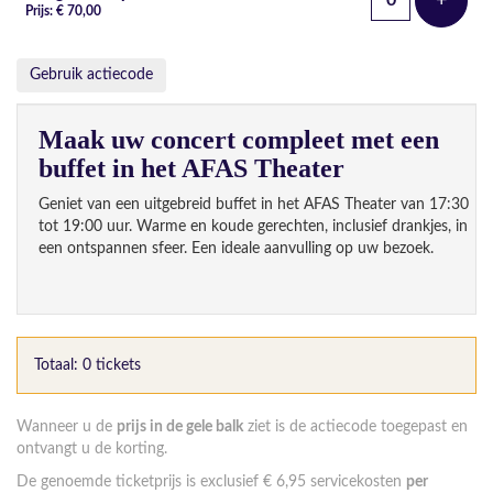
+
Voeg t
Prijs: € 70,00
Gebruik actiecode
Maak uw concert compleet met een
buffet in het AFAS Theater
Geniet van een uitgebreid buffet in het AFAS Theater van 17:30
tot 19:00 uur. Warme en koude gerechten, inclusief drankjes, in
een ontspannen sfeer. Een ideale aanvulling op uw bezoek.
Totaal: 0 tickets
Wanneer u de
prijs in de gele balk
ziet is de actiecode toegepast en
ontvangt u de korting.
De genoemde ticketprijs is exclusief € 6,95 servicekosten
per