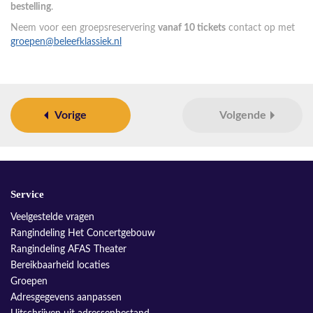
bestelling
.
Neem voor een groepsreservering
vanaf 10 tickets
contact op met
groepen@beleefklassiek.nl
Vorige
Volgende
Service
Veelgestelde vragen
Rangindeling Het Concertgebouw
Rangindeling AFAS Theater
Bereikbaarheid locaties
Groepen
Adresgegevens aanpassen