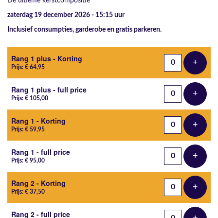
De ultieme kerstcompositie
zaterdag 19 december 2026 - 15:15
uur
Inclusief consumpties, garderobe en gratis parkeren.
Aantal tickets
Rang 1 plus - Korting
+
Voeg t
Prijs: € 64,95
Rang 1 plus - full price
+
Voeg t
Prijs: € 105,00
Rang 1 - Korting
+
Voeg t
Prijs: € 59,95
Rang 1 - full price
+
Voeg t
Prijs: € 95,00
Rang 2 - Korting
+
Voeg t
Prijs: € 37,50
Rang 2 - full price