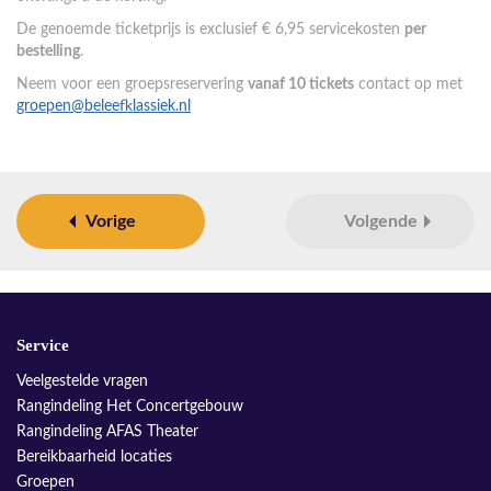
De genoemde ticketprijs is exclusief € 6,95 servicekosten
per
bestelling
.
Neem voor een groepsreservering
vanaf 10 tickets
contact op met
groepen@beleefklassiek.nl
Vorige
Volgende
Service
Veelgestelde vragen
Rangindeling Het Concertgebouw
Rangindeling AFAS Theater
Bereikbaarheid locaties
Groepen