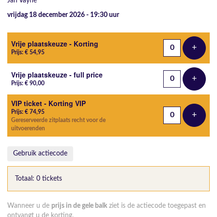
Jan Vayne
vrijdag 18 december 2026 - 19:30
uur
Aantal tickets
Vrije plaatskeuze - Korting
+
Voeg t
Prijs: € 54,95
Vrije plaatskeuze - full price
+
Voeg t
Prijs: € 90,00
VIP ticket - Korting VIP
Prijs: € 74,95
+
Voeg t
Gereserveerde zitplaats recht voor de
uitvoerenden
Gebruik actiecode
Totaal: 0 tickets
Wanneer u de
prijs in de gele balk
ziet is de actiecode toegepast en
ontvangt u de korting.