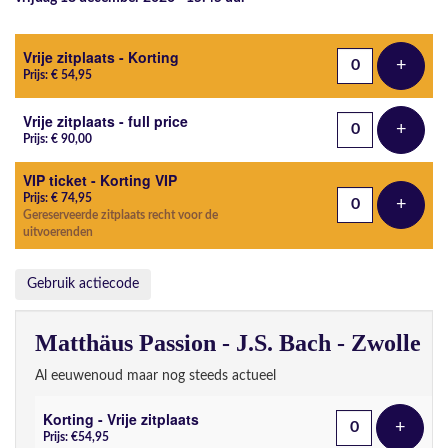
Aantal tickets
Vrije zitplaats - Korting
+
Voeg t
Prijs: € 54,95
Vrije zitplaats - full price
+
Voeg t
Prijs: € 90,00
VIP ticket - Korting VIP
Prijs: € 74,95
+
Voeg t
Gereserveerde zitplaats recht voor de
uitvoerenden
Gebruik actiecode
Matthäus Passion - J.S. Bach - Zwolle
Al eeuwenoud maar nog steeds actueel
Korting - Vrije zitplaats
+
Voeg t
Prijs: €54,95