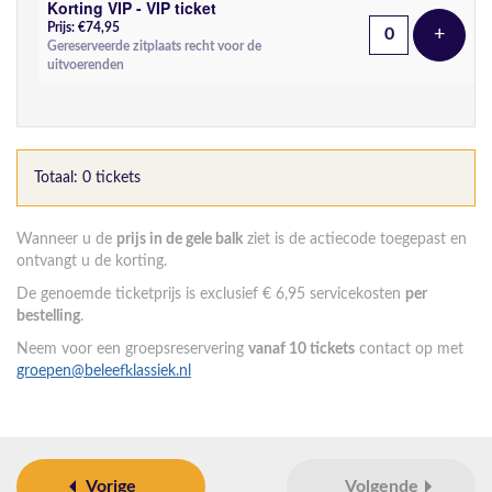
Korting VIP - VIP ticket
Prijs: €74,95
+
Voeg t
Gereserveerde zitplaats recht voor de
uitvoerenden
Totaal: 0 tickets
Wanneer u de
prijs in de gele balk
ziet is de actiecode toegepast en
ontvangt u de korting.
De genoemde ticketprijs is exclusief € 6,95 servicekosten
per
bestelling
.
Neem voor een groepsreservering
vanaf 10 tickets
contact op met
groepen@beleefklassiek.nl
Vorige
Volgende