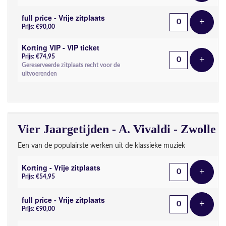
full price - Vrije zitplaats
+
Voeg t
Prijs: €90,00
Korting VIP - VIP ticket
Prijs: €74,95
+
Voeg t
Gereserveerde zitplaats recht voor de
uitvoerenden
Vier Jaargetijden - A. Vivaldi - Zwolle
Een van de populairste werken uit de klassieke muziek
Korting - Vrije zitplaats
+
Voeg t
Prijs: €54,95
full price - Vrije zitplaats
+
Voeg t
Prijs: €90,00