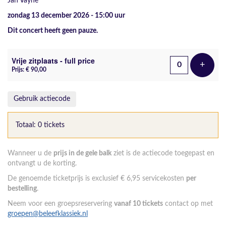
Jan Vayne
zondag 13 december 2026 - 15:00
uur
Dit concert heeft geen pauze.
Aantal tickets
Vrije zitplaats - full price
+
Voeg t
Prijs: € 90,00
Gebruik actiecode
Totaal: 0 tickets
Wanneer u de
prijs in de gele balk
ziet is de actiecode toegepast en
ontvangt u de korting.
De genoemde ticketprijs is exclusief € 6,95 servicekosten
per
bestelling
.
Neem voor een groepsreservering
vanaf 10 tickets
contact op met
groepen@beleefklassiek.nl