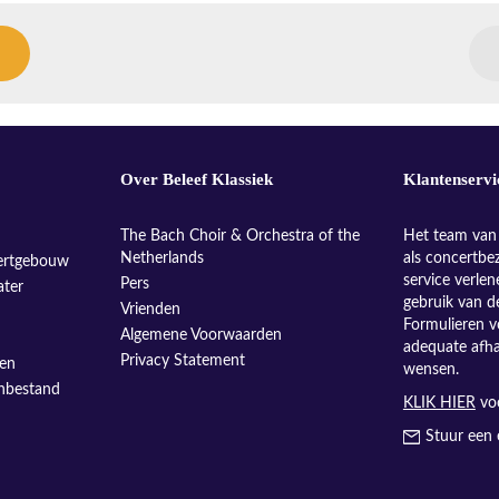
Over Beleef Klassiek
Klantenservi
The Bach Choir & Orchestra of the
Het team van 
Netherlands
als concertbe
ertgebouw
service verle
Pers
ater
gebruik van d
Vrienden
Formulieren v
Algemene Voorwaarden
adequate afh
Privacy Statement
sen
wensen.
enbestand
KLIK HIER
voo
Stuur een 