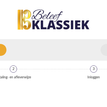
2
3
aling- en afleverwijze
Inloggen