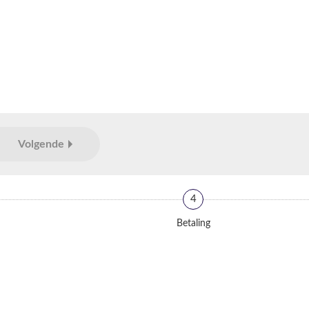
Volgende
4
Betaling