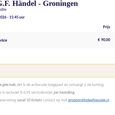
G.F. Händel - Groningen
itie
2026 - 15:45
uur
Prijs
price
€
90,00
de gele balk
ziet is de actiecode toegepast en ontvangt u de korting.
 is exclusief € 6,95 servicekosten
per bestelling
.
eservering
vanaf 10 tickets
contact op met
groepen@beleefklassiek.nl