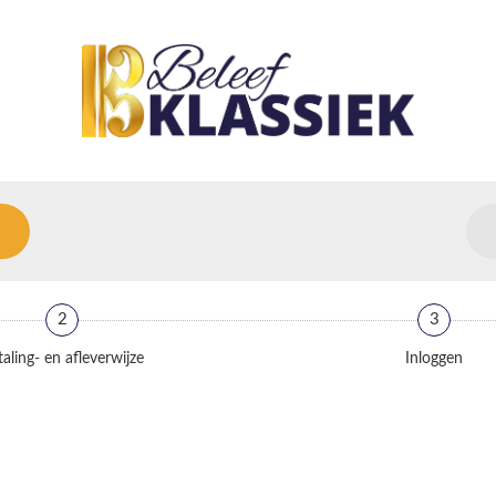
2
3
aling- en afleverwijze
Inloggen