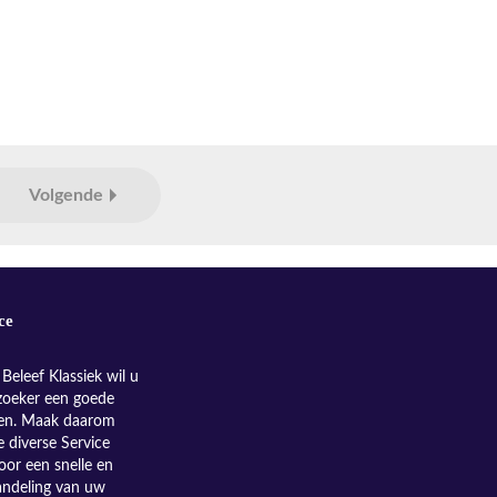
Volgende
ce
Beleef Klassiek wil u
zoeker een goede
nen. Maak daarom
e diverse Service
oor een snelle en
andeling van uw