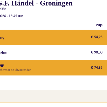
G.F. Händel - Groningen
itie
2026 - 15:45
uur
Prijs
ting
€
54,95
price
€
90,00
VIP
€
74,95
echt voor de uitvoerenden