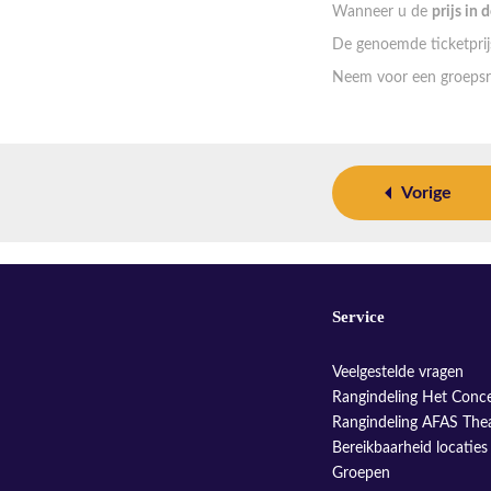
Wanneer u de
prijs in 
De genoemde ticketprijs
Neem voor een groepsr
Vorige
Service
Veelgestelde vragen
Rangindeling Het Conc
Rangindeling AFAS The
Bereikbaarheid locaties
Groepen