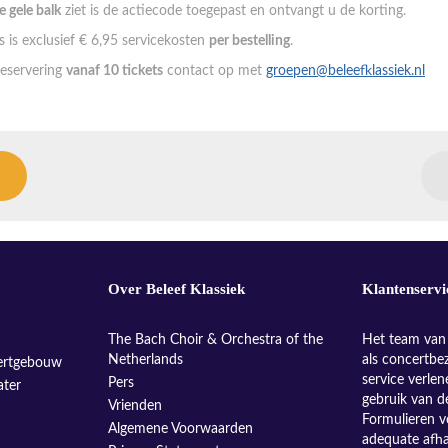
de gele balk
ziet is de actiecode toegepast en ontvangt u de korting.
 is exclusief € 6,95 servicekosten
per bestelling
.
eservering
vanaf 10 tickets
contact op met
groepen@beleefklassiek.nl
Over Beleef Klassiek
Klantenservi
The Bach Choir & Orchestra of the
Het team van 
Netherlands
als concertbe
ertgebouw
service verle
Pers
ater
gebruik van d
Vrienden
Formulieren v
Algemene Voorwaarden
adequate afh