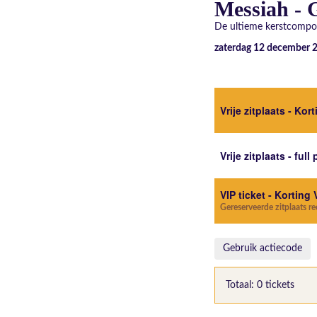
Messiah - 
De ultieme kerstcompos
zaterdag 12 december 
Vrije zitplaats - Kor
Vrije zitplaats - full 
VIP ticket - Korting 
Gereserveerde zitplaats r
Gebruik actiecode
Totaal: 0 tickets