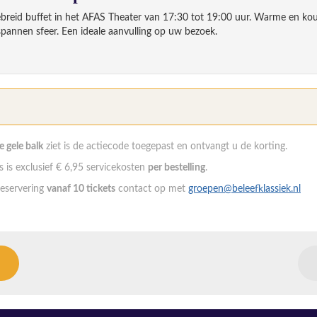
ebreid buffet in het AFAS Theater van 17:30 tot 19:00 uur. Warme en kou
spannen sfeer. Een ideale aanvulling op uw bezoek.
Fee
Aantal
de gele balk
ziet is de actiecode toegepast en ontvangt u de korting.
 is exclusief € 6,95 servicekosten
per bestelling
.
eservering
vanaf 10 tickets
contact op met
groepen@beleefklassiek.nl