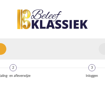
2
3
aling- en afleverwijze
Inloggen