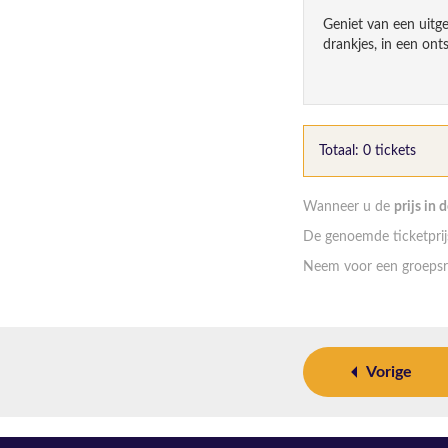
Geniet van een uitg
drankjes, in een ont
Type
Prijs
Totaal: 0 tickets
Wanneer u de
prijs in 
De genoemde ticketprijs
Neem voor een groepsr
Vorige