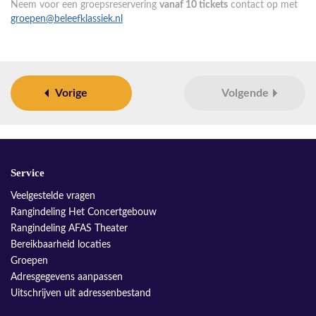
Neem voor een groepsreservering
vanaf 10 tickets
contact op met
groepen@beleefklassiek.nl
Vorige
Volgende
Service
Veelgestelde vragen
Rangindeling Het Concertgebouw
Rangindeling AFAS Theater
Bereikbaarheid locaties
Groepen
Adresgegevens aanpassen
Uitschrijven uit adressenbestand