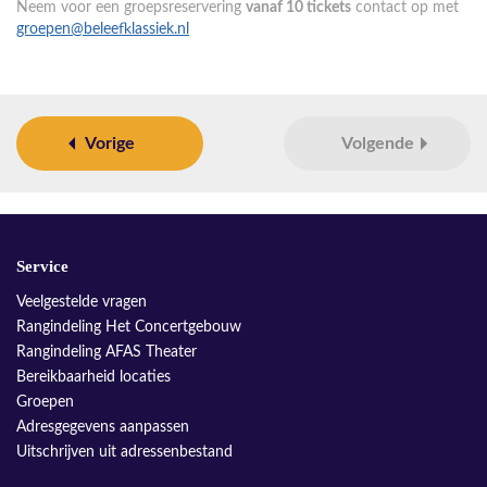
Neem voor een groepsreservering
vanaf 10 tickets
contact op met
groepen@beleefklassiek.nl
Vorige
Volgende
Service
Veelgestelde vragen
Rangindeling Het Concertgebouw
Rangindeling AFAS Theater
Bereikbaarheid locaties
Groepen
Adresgegevens aanpassen
Uitschrijven uit adressenbestand