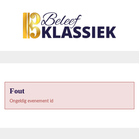
Fout
Ongeldig evenement id