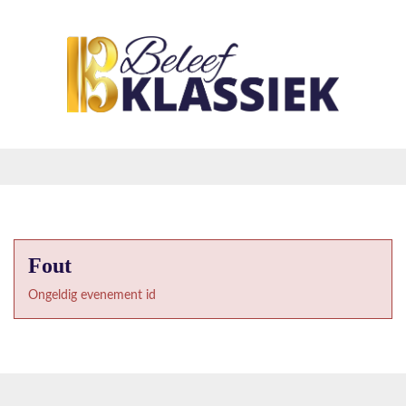
Fout
Ongeldig evenement id