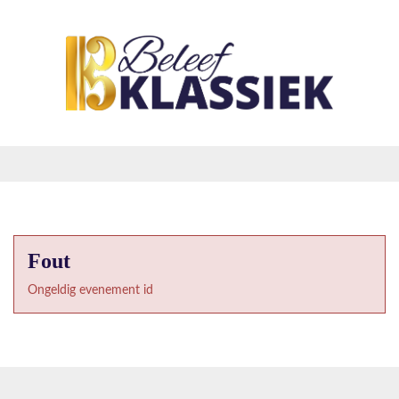
Fout
Ongeldig evenement id