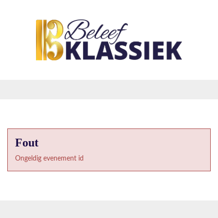
Fout
Ongeldig evenement id