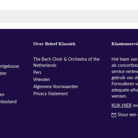
Over Beleef Klassiek
Klantenservi
The Bach Choir & Orchestra of the
Het team van 
Netherlands
als concertbe
ertgebouw
service verle
Pers
ater
gebruik van d
Vrienden
Formulieren v
Algemene Voorwaarden
adequate afh
Privacy Statement
sen
wensen.
enbestand
KLIK HIER
voo
Stuur een 