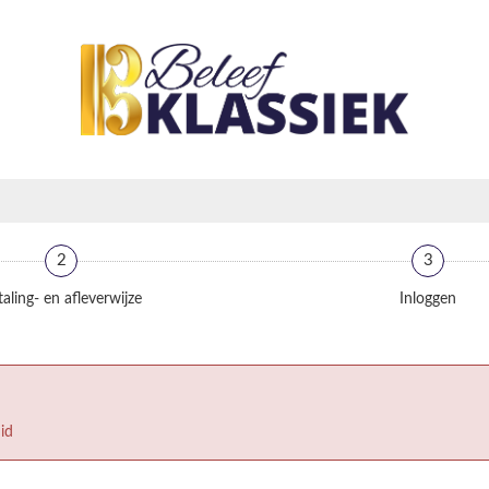
2
3
aling- en afleverwijze
Inloggen
id