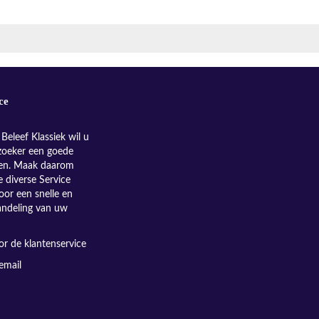
ce
Beleef Klassiek wil u
zoeker een goede
nen. Maak daarom
e diverse Service
oor een snelle en
andeling van uw
r de klantenservice
email