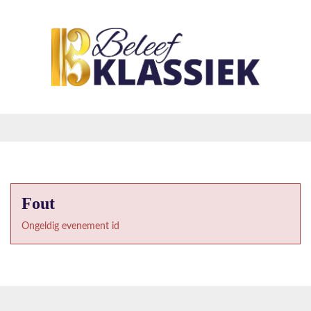
Fout
Ongeldig evenement id