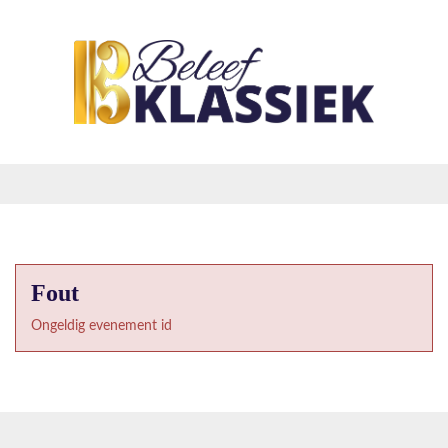
Fout
Ongeldig evenement id