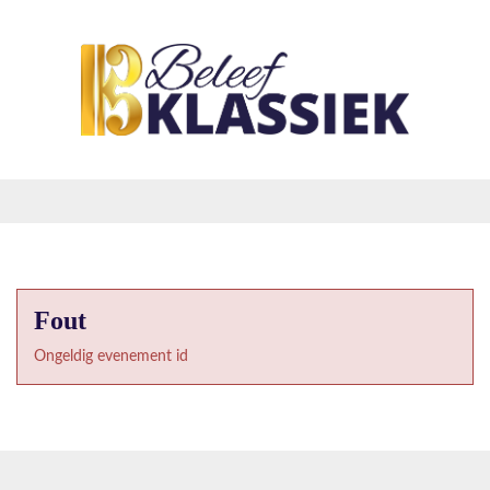
Fout
Ongeldig evenement id