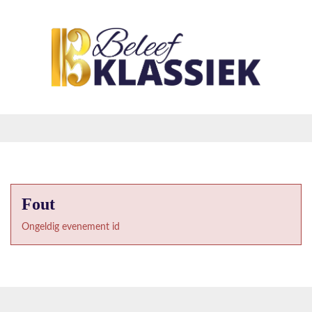
Fout
Ongeldig evenement id