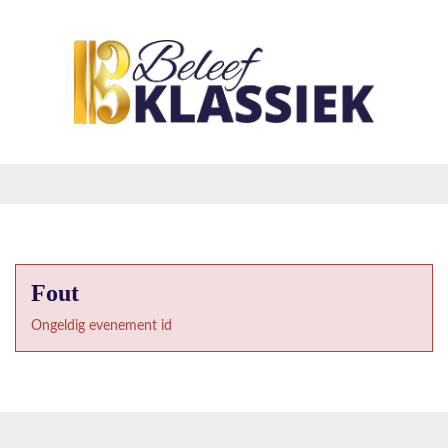
Fout
Ongeldig evenement id