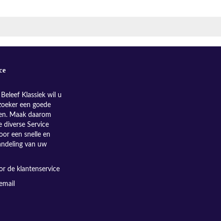
ce
Beleef Klassiek wil u
zoeker een goede
nen. Maak daarom
e diverse Service
oor een snelle en
andeling van uw
r de klantenservice
email