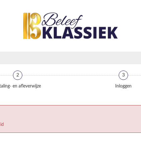
2
3
aling- en afleverwijze
Inloggen
id