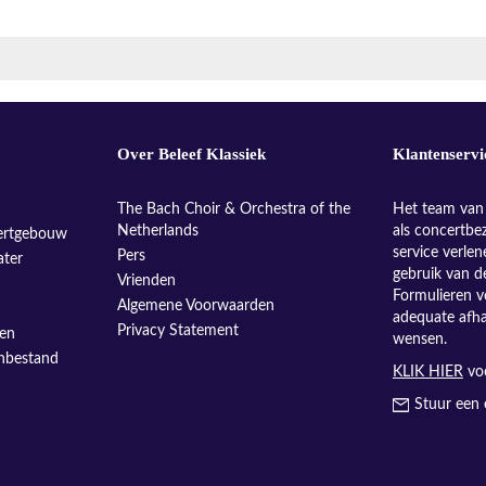
Over Beleef Klassiek
Klantenservi
The Bach Choir & Orchestra of the
Het team van 
Netherlands
als concertbe
ertgebouw
service verle
Pers
ater
gebruik van d
Vrienden
Formulieren v
Algemene Voorwaarden
adequate afh
Privacy Statement
sen
wensen.
enbestand
KLIK HIER
voo
Stuur een 