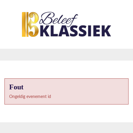
Fout
Ongeldig evenement id