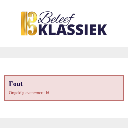
Fout
Ongeldig evenement id