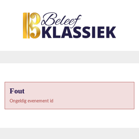
Fout
Ongeldig evenement id