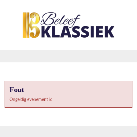
Fout
Ongeldig evenement id