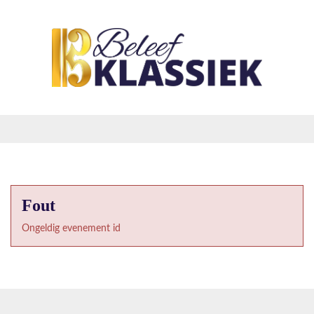
Fout
Ongeldig evenement id