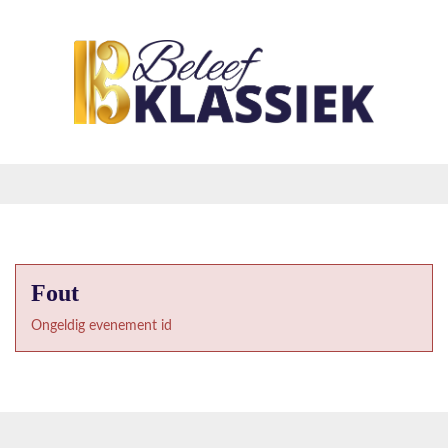
Fout
Ongeldig evenement id