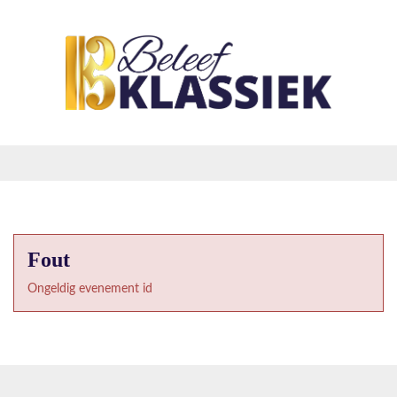
Fout
Ongeldig evenement id