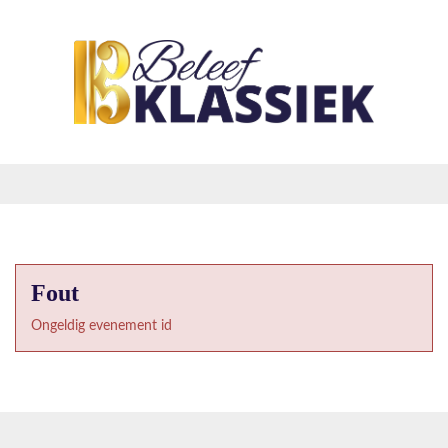
Fout
Ongeldig evenement id