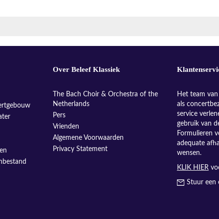
Over Beleef Klassiek
Klantenservi
The Bach Choir & Orchestra of the
Het team van 
Netherlands
als concertbe
ertgebouw
service verle
Pers
ater
gebruik van d
Vrienden
Formulieren v
Algemene Voorwaarden
adequate afh
Privacy Statement
sen
wensen.
enbestand
KLIK HIER
voo
Stuur een 