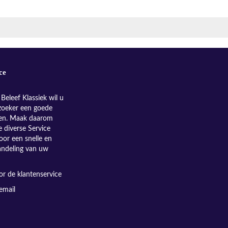
ce
Beleef Klassiek wil u
zoeker een goede
nen. Maak daarom
e diverse Service
oor een snelle en
andeling van uw
r de klantenservice
email