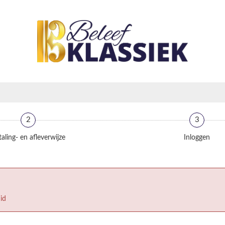
2
3
aling- en afleverwijze
Inloggen
id